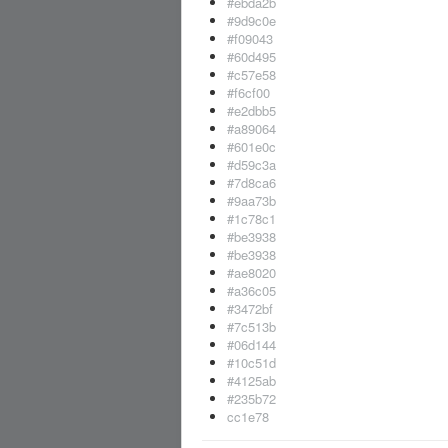
#ebda2b
#9d9c0e
#f09043
#60d495
#c57e58
#f6cf00
#e2dbb5
#a89064
#601e0c
#d59c3a
#7d8ca6
#9aa73b
#1c78c1
#be3938
#be3938
#ae8020
#a36c05
#3472bf
#7c513b
#06d144
#10c51d
#4125ab
#235b72
cc1e78