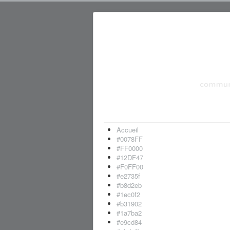
Accueil
#0078FF
#FF0000
#12DF47
#F0FF00
#e2735f
#b8d2eb
#1ec0f2
#b31902
#1a7ba2
#e9cd84