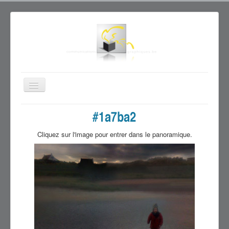
Basculer
la
navigation
Accueil
#0078FF
#FF0000
#12DF47
Cliquez sur l'image pour entrer dans le panoramique.
#F0FF00
#e2735f
#b8d2eb
#1ec0f2
#b31902
#1a7ba2
#e9cd84
#ebda2b
#9d9c0e
#f09043