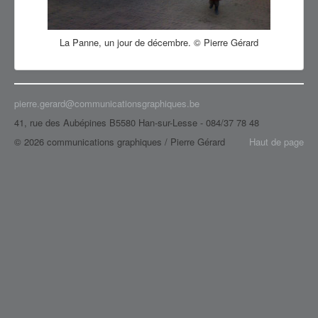
#60d495
#c57e58
#f6cf00
La Panne, un jour de décembre. © Pierre Gérard
#e2dbb5
#a89064
#601e0c
#d59c3a
#7d8ca6
pierre.gerard@communicationsgraphiques.be
#9aa73b
41, rue des Aubépines B5580 Han-sur-Lesse - 084/37 78 48
#1c78c1
#be3938
© 2026 communications graphiques / Pierre Gérard
Haut de page
#be3938
#ae8020
#a36c05
#3472bf
#7c513b
#06d144
#10c51d
#4125ab
#235b72
cc1e78